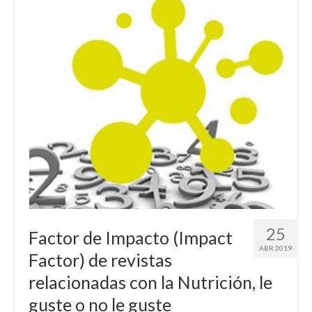
RECURSOS
Herramientas
Manuales
Publicaciones de interés
COMUNIDAD DE APRENDIZAJE
META-INVESTIGACIÓN
BLOG
25
Factor de Impacto (Impact
ABR 2019
Factor) de revistas
relacionadas con la Nutrición, le
guste o no le guste