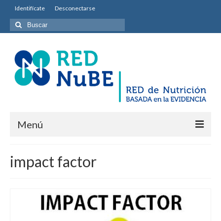
Identifícate
Desconectarse
Buscar
por:
Menú
INICIO
impact factor
Equipo permanente
Misión y Objetivos
Entidades colaboradoras