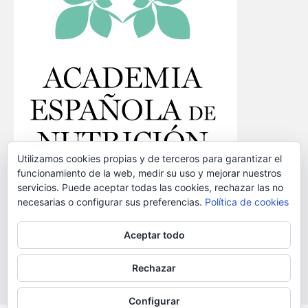
Utilizamos cookies propias y de terceros para garantizar el
funcionamiento de la web, medir su uso y mejorar nuestros
servicios. Puede aceptar todas las cookies, rechazar las no
necesarias o configurar sus preferencias.
Política de cookies
Identifícate
Desconectarse
Aceptar todo
Rechazar
Esta obra está bajo una
Licencia Creative Commons Atribución-CompartirIgual 4.0
Internacional
.
© 2026 Red-NuBE - Academia Española Nutrición y Dietética (aviso legal)
Configurar