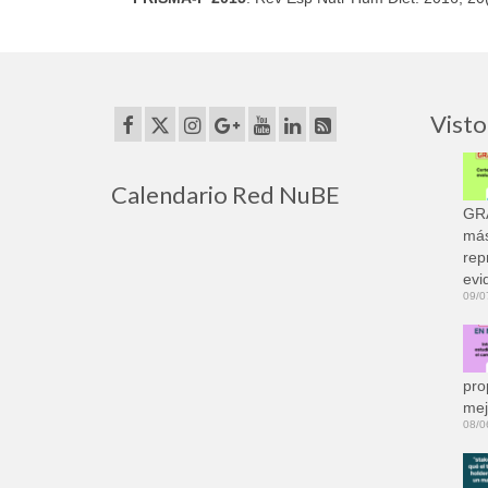
Visto
Calendario Red NuBE
GRA
más
rep
evi
09/0
pro
mej
08/0