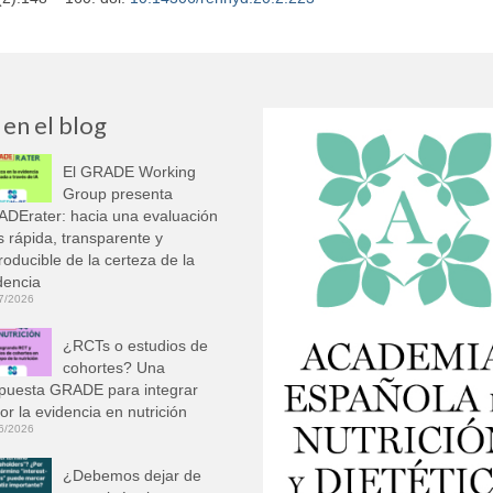
 en el blog
El GRADE Working
Group presenta
DErater: hacia una evaluación
 rápida, transparente y
roducible de la certeza de la
dencia
7/2026
¿RCTs o estudios de
cohortes? Una
puesta GRADE para integrar
or la evidencia en nutrición
6/2026
¿Debemos dejar de