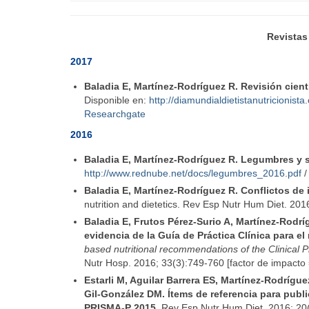
Revistas
2017
Baladia E,
Martínez-Rodríguez R. Revisión cientí
Disponible en:
http://diamundialdietistanutricionis
Researchgate
2016
Baladia E, Martínez-Rodríguez R. Legumbres y s
http://www.rednube.net/docs/legumbres_2016.pdf
Baladia E, Martínez-Rodríguez R. Conflictos de 
nutrition and dietetics. Rev Esp Nutr Hum Diet. 201
Baladia E, Frutos Pérez-Surio A, Martínez-Rodr
evidencia de la Guía de Práctica Clínica para 
based nutritional recommendations of the Clinical P
Nutr Hosp. 2016; 33(3):749-760 [factor de impacto
Estarli M, Aguilar Barrera ES, Martínez-Rodrígu
Gil-González DM. Ítems de referencia para publ
PRISMA-P 2015
. Rev Esp Nutr Hum Diet. 2016; 20