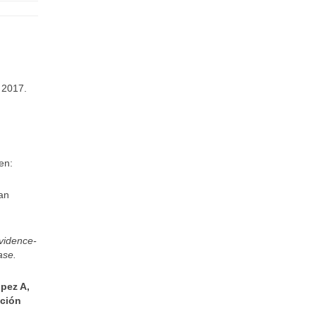
2017.
en:
man
vidence-
ase.
ópez A,
ación