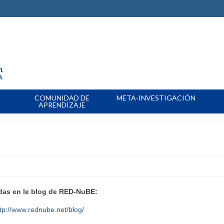
COMUNIDAD DE
META-INVESTIGACIÓN
APRENDIZAJE
das en le blog de RED-NuBE:
ttp://www.rednube.net/blog/