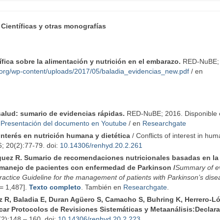
 Científicas y otras monografías
fica sobre la alimentación y nutrición en el embarazo.
RED-NuBE; 
ta.org/wp-content/uploads/2017/05/baladia_evidencias_new.pdf
/ en
alud: sumario de evidencias rápidas.
RED-NuBE; 2016. Disponible 
/
Presentación del documento en Youtube
/ en
Researchgate
interés en nutrición humana y dietética
/ Conflicts of interest in hu
6; 20(2):77-79. doi:
10.14306/renhyd.20.2.261
íguez R. Sumario de recomendaciones nutricionales basadas en la
el manejo de pacientes con enfermedad de Parkinson /
Summary of e
ractice Guideline for the management of patients with Parkinson’s dise
 = 1,487].
Texto completo
. También en
Researchgate
.
ez R, Baladia E, Duran Agüero S, Camacho S, Buhring K, Herrero-L
icar Protocolos de Revisiones Sistemáticas y Metaanálisis:Declar
(2):148 – 160. doi:
10.14306/renhyd.20.2.223