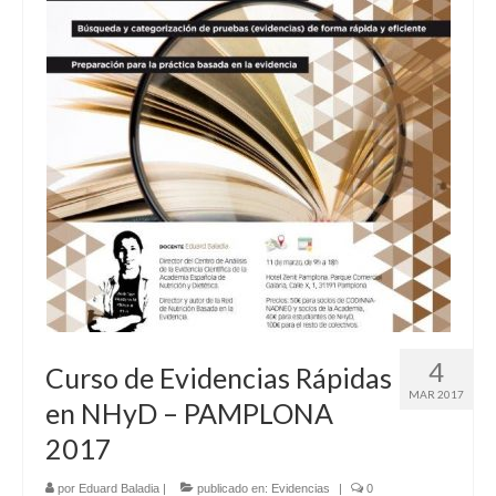
RECURSOS
Herramientas
Manuales
Publicaciones de interés
COMUNIDAD DE APRENDIZAJE
META-INVESTIGACIÓN
BLOG
4
Curso de Evidencias Rápidas
MAR 2017
en NHyD – PAMPLONA
2017
por
Eduard Baladia
|
publicado en:
Evidencias
|
0