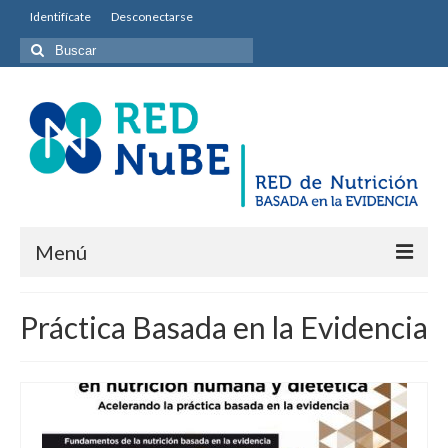
Identifícate
Desconectarse
Buscar
por:
Menú
INICIO
Práctica Basada en la Evidencia
Equipo permanente
Misión y Objetivos
Entidades colaboradoras