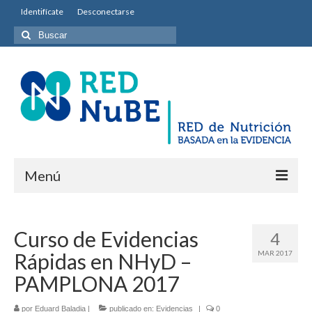
Identifícate
Desconectarse
Buscar
por:
Menú
INICIO
Curso de Evidencias
4
Equipo permanente
Rápidas en NHyD –
MAR 2017
Misión y Objetivos
PAMPLONA 2017
Entidades colaboradoras
por
Eduard Baladia
|
publicado en:
Evidencias
|
0