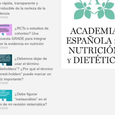
 rápida, transparente y
roducible de la certeza de la
dencia
7/2026
¿RCTs o estudios de
cohortes? Una
puesta GRADE para integrar
or la evidencia en nutrición
6/2026
¿Debemos dejar de
usar el término
akeholders”? ¿Por qué el término
terest-holders” puede marcar un
iz importante?
7/2025
¿Debe figurar
“metaanálisis” en el
ulo de mi revisión sistemática?
7/2025