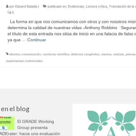
por
Eduard Baladia
|
publicado en:
Evidencias
,
Lectura crítica
,
Translación de la 
0
La forma en que nos comunicamos con otros y con nosotros mis
determina la calidad de nuestras vidas -Anthony Robbins Segur
el título de esta entrada nos sitúa de inicio en una falacia de falso 
ya que …
Continuar
abortos
,
comunicación
,
conducta científica
,
defectos congénitos
,
niacina
,
noticias
,
prensa
suplementos nutricionales
 en el blog
El GRADE Working
Group presenta
DErater: hacia una evaluación