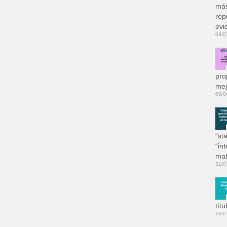
más
rep
evi
09/0
pro
mej
08/0
“st
“in
mat
31/0
tít
10/0