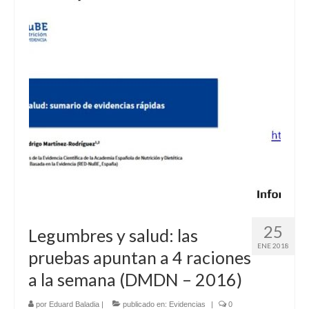
RECURSOS
Herramientas
Manuales
Publicaciones de interés
COMUNIDAD DE APRENDIZAJE
META-INVESTIGACIÓN
BLOG
25
Legumbres y salud: las
ENE 2018
pruebas apuntan a 4 raciones
a la semana (DMDN – 2016)
por
Eduard Baladia
|
publicado en:
Evidencias
|
0