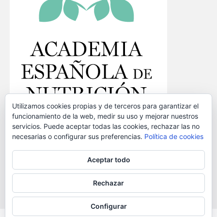
Utilizamos cookies propias y de terceros para garantizar el
funcionamiento de la web, medir su uso y mejorar nuestros
servicios. Puede aceptar todas las cookies, rechazar las no
necesarias o configurar sus preferencias.
Política de cookies
Identifícate
Desconectarse
Aceptar todo
Rechazar
Esta obra está bajo una
Licencia Creative Commons Atribución-CompartirIgual 4.0
Internacional
.
© 2026 Red-NuBE - Academia Española Nutrición y Dietética (aviso legal)
Configurar