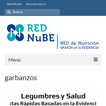
Identifícate
Desconectarse
Buscar
por:
Menú
INICIO
garbanzos
Equipo permanente
Misión y Objetivos
Entidades colaboradoras