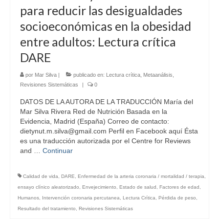
para reducir las desigualdades
socioeconómicas en la obesidad
entre adultos: Lectura crítica
DARE
por
Mar Silva
|
publicado en:
Lectura crítica
,
Metaanálisis
,
Revisiones Sistemáticas
|
0
DATOS DE LA AUTORA DE LA TRADUCCIÓN María del
Mar Silva Rivera Red de Nutrición Basada en la
Evidencia, Madrid (España) Correo de contacto:
dietynut.m.silva@gmail.com Perfil en Facebook aquí Ésta
es una traducción autorizada por el Centre for Reviews
and …
Continuar
Calidad de vida
,
DARE
,
Enfermedad de la arteria coronaria / mortalidad / terapia
,
ensayo clínico aleatorizado
,
Envejecimiento
,
Estado de salud
,
Factores de edad
,
Humanos
,
Intervención coronaria percutanea
,
Lectura Crítica
,
Pérdida de peso
,
Resultado del tratamiento
,
Revisiones Sistemáticas