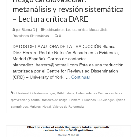
metanálisis y revsión sistemática
– Lectura crítica DARE
por
Blanca D
|
publicado en:
Lectura crítica
,
Metaanálisis
,
Revisiones Sistemáticas
|
0
DATOS DE LA AUTORA DE LA TRADUCCIÓN Blanca
Díez Herrero Red de Nutrición Basada en la Evidencia,
Madrid (España). Correo de contacto:
blancadiez_herrero@hotmail.com Ésta es una traducción
autorizada por el Centre for Reviews ad Dissemination
(CRD) – University of York. …
Continuar
Colesterol
,
Colesterol/sangre
,
DARE
,
dieta
,
Enfermedades Cardiovasculares
/prevención y control
,
factores de riesgo
,
Hombre
,
Humanos
,
LDL/sangre
,
lípidos
sanguíneos
,
Mujeres
,
Nogal
,
Valores de Referencia