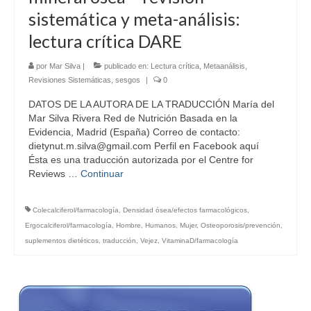
sistemática y meta-análisis:
lectura crítica DARE
por
Mar Silva
|
publicado en:
Lectura crítica
,
Metaanálisis
,
Revisiones Sistemáticas
,
sesgos
|
0
DATOS DE LA AUTORA DE LA TRADUCCIÓN María del
Mar Silva Rivera Red de Nutrición Basada en la
Evidencia, Madrid (España) Correo de contacto:
dietynut.m.silva@gmail.com Perfil en Facebook aquí
Ésta es una traducción autorizada por el Centre for
Reviews …
Continuar
Colecalciferol/farmacología
,
Densidad ósea/efectos farmacológicos
,
Ergocalciferol/farmacología
,
Hombre
,
Humanos
,
Mujer
,
Osteoporosis/prevención
,
suplementos dietéticos
,
traducción
,
Vejez
,
VitaminaD/farmacología