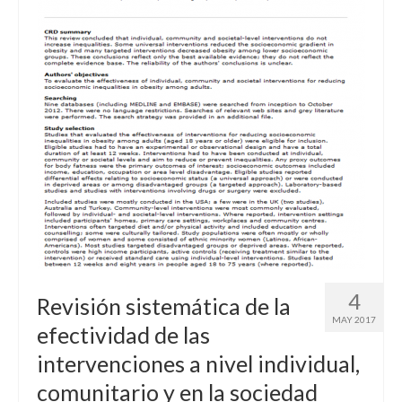
RECURSOS
Herramientas
Manuales
Publicaciones de interés
COMUNIDAD DE APRENDIZAJE
META-INVESTIGACIÓN
BLOG
4
Revisión sistemática de la
MAY 2017
efectividad de las
intervenciones a nivel individual,
comunitario y en la sociedad