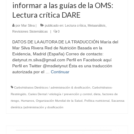
informar a las guías de la OMS:
Lectura crítica DARE
por
Mar Silva
|
publicado en:
Lectura crítica
,
Metaanálisis
,
Revisiones Sistemáticas
|
0
DATOS DE LA AUTORA DE LA TRADUCCIÓN María del
Mar Silva Rivera Red de Nutrición Basada en la
Evidencia, Madrid (España) Correo de contacto:
dietynut.m.silva@gmail.com Perfil en Facebook aquí
Perfil en Twitter @msdietynut Ésta es una traducción
autorizada por el …
Continuar
Carbohidratos Dietéticos / administración & dosificación
,
Carbohidratos-
Restringido
,
Caries Dental / etiología / prevención y control
,
dieta
,
factores de
riesgo
,
Humanos
,
Organización Mundial de la Salud
,
Política nutricional
,
Sacarosa
dietética (administración y dosificación