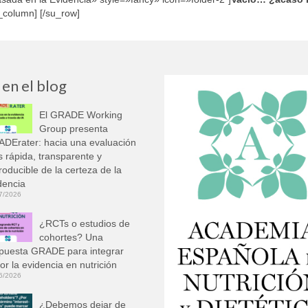
u_column] [/su_row]
 en el blog
El GRADE Working
Group presenta
DErater: hacia una evaluación
 rápida, transparente y
roducible de la certeza de la
dencia
7/2026
¿RCTs o estudios de
cohortes? Una
puesta GRADE para integrar
or la evidencia en nutrición
6/2026
¿Debemos dejar de