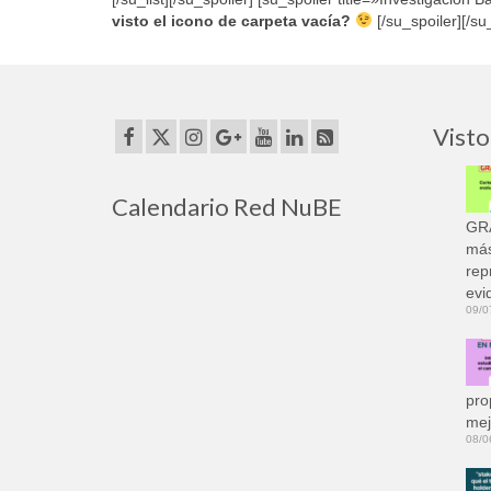
visto el icono de carpeta vacía?
[/su_spoiler][/s
Visto
Calendario Red NuBE
GRA
más
rep
evi
09/0
pro
mej
08/0