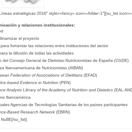
Líneas estratégicas 2016″ style=»fancy» icon=»folder-1″][su_list icon=»
cación y relaciones institucionales:
ed
dinamizar el proyecto
para fomentar las relaciones entre instituciones del sector
para la difusión de todas las actividades
o del Consejo General de Dietistas-Nutrticionistas de España (CGDE)
nza Iberoamericana de Nutricionistas (AIBAN)
pean Federation of Associations of Dietitians
(EFAD)
tice-based Evidence in Nutrition
(PEN)
ce Analysis Library of the Academy of Nutrition and Dietetics
(EAL-AN
ane Iberoamérica
pales Agencias de Tecnologías Sanitarias de los países participantes
nce-Based Research Network
(EBRN)
 NuBE[/su_list]