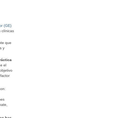
or (GE)
 clínicas
nte que
s y
ráctica
e el
objetivo
factor
con:
nes
mate,
no has