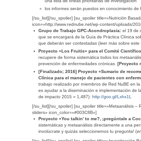
una lista de líneas prioritarias de investigación
los informes serán puestos en conocimiento de 
[/su_list][/su_spoiler] [su_spoiler title=»Nutrición Bas
icon=»http://www.rednube.net/wp-content/uploads/20
Grupo de Trabajo GPC-Acondroplasia:
el 19 de 
que se encargará de la Guía de Práctica Clínica so
que deberán ser contestadas (leer más sobre este
Proyecto «Los Fruitis» para el Comité Científico
recupere de forma sistemática todos los metaanál
prevención de enfermedades crónicas.
[Proyecto n
[Finalizado; 2016] Proyecto «Sumario de recome
Clínica para el manejo de pacientes con enfer
trabajo realizado por miembros de Red NuBE en la 
es ayudar a la diseminación e implementación de la g
de impacto 2015 = 1,487):
http://goo.gl/Lxhx1L
[/su_list][/su_spoiler] [su_spoiler title=»Metaanálisis 
sliders» icon_color=»#003C8B»]
Proyecto «You talkin’ to me?, ¡pregúntale a Co
sistemáticas y metaanálisis directamente a una pe
involúcrate y quizás seleccionemos tu pregunta! (
e
[/su_list][/su_spoiler] [su_spoiler title=»Investigación