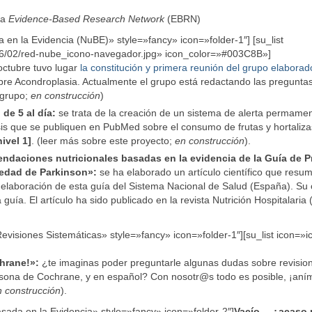
la
Evidence-Based Research Network
(EBRN)
ada en la Evidencia (NuBE)» style=»fancy» icon=»folder-1″] [su_list
16/02/red-nube_icono-navegador.jpg» icon_color=»#003C8B»]
octubre tuvo lugar
la constitución y primera reunión del grupo elaborad
bre Acondroplasia. Actualmente el grupo está redactando las preguntas
 grupo;
en construcción
)
 de 5 al día:
se trata de la creación de un sistema de alerta permame
isis que se publiquen en PubMed sobre el consumo d
e frutas y hortaliza
ivel 1]
. (leer más sobre este proyecto;
en construcción
).
ndaciones nutricionales basadas en la evidencia de la Guía de P
medad de Parkinson»:
se ha elaborado un artículo científico que resum
elaboración de esta guía del Sistema Nacional de Salud (España). Su 
uía. El artículo ha sido publicado en la revista Nutrición Hospitalaria (
– Revisiones Sistemáticas» style=»fancy» icon=»folder-1″][su_list icon=»i
chrane!»:
¿te imaginas poder preguntarle algunas dudas sobre revisio
rsona de Cochrane, y en español? Con nosotr@s todo es posible, ¡aní
n construcción
).
 Basada en la Evidencia» style=»fancy» icon=»folder-2″]
Vacío… ¿acaso 