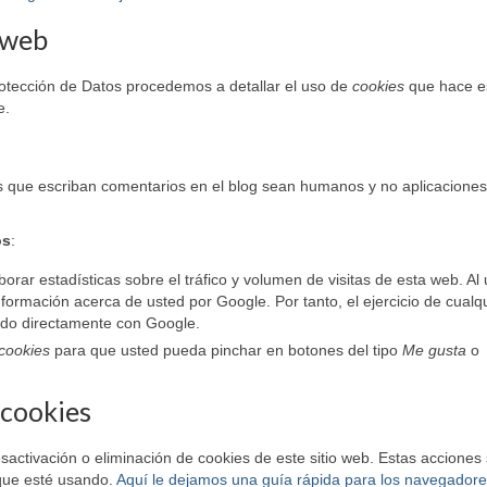
o web
rotección de Datos procedemos a detallar el uso de
cookies
que hace e
e.
os que escriban comentarios en el blog sean humanos y no aplicaciones
.
os
:
rar estadísticas sobre el tráfico y volumen de visitas de esta web. Al u
nformación acerca de usted por Google. Por tanto, el ejercicio de cualq
ndo directamente con Google.
cookies
para que usted pueda pinchar en botones del tipo
Me gusta
o
 cookies
ctivación o eliminación de cookies de este sitio web. Estas acciones
 que esté usando.
Aquí le dejamos una guía rápida para los navegador