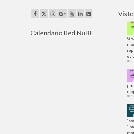
Visto
Calendario Red NuBE
GRA
más
rep
evi
09/0
pro
mej
08/0
“st
“in
mat