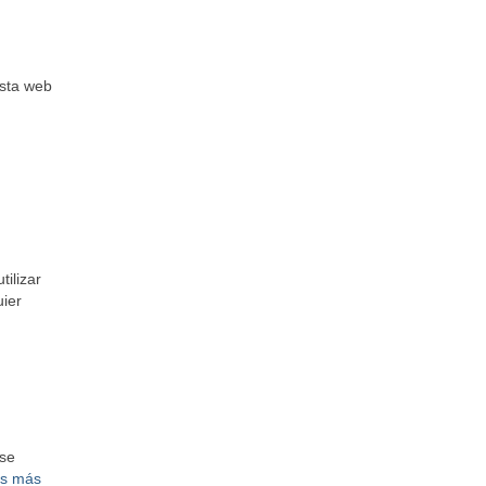
sta web
tilizar
uier
 se
es más