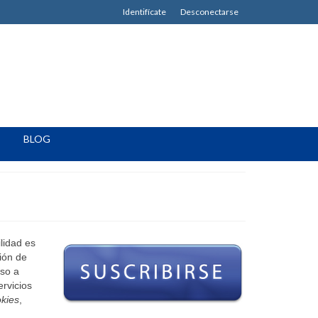
Identifícate
Desconectarse
BLOG
lidad es
ión de
eso a
ervicios
kies
,