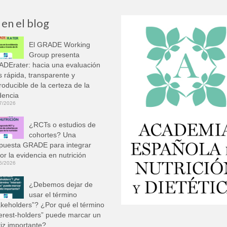
 en el blog
El GRADE Working
Group presenta
DErater: hacia una evaluación
 rápida, transparente y
roducible de la certeza de la
dencia
7/2026
¿RCTs o estudios de
cohortes? Una
puesta GRADE para integrar
or la evidencia en nutrición
6/2026
¿Debemos dejar de
usar el término
akeholders”? ¿Por qué el término
terest-holders” puede marcar un
iz importante?