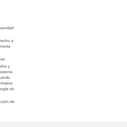
ivacidad
erecho a
rrecta
mas.
idos y
sistema
cuerdo
rmativa
oogle da
cción de