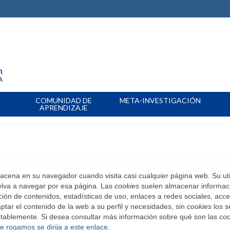
COMUNIDAD DE
META-INVESTIGACIÓN
APRENDIZAJE
acena en su navegador cuando visita casi cualquier página web. Su uti
elva a navegar por esa página. Las
cookies
suelen almacenar informac
ción de contenidos, estadísticas de uso, enlaces a redes sociales, acc
tar el contenido de la web a su perfil y necesidades, sin
cookies
los s
otablemente. Si desea consultar más información sobre qué son las
coo
le rogamos se dirija a este enlace.