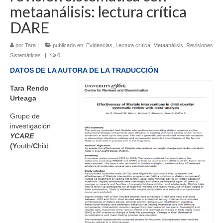
metaanálisis: lectura crítica
RECURSOS
DARE
Herramientas
por
Tara
|
publicado en:
Evidencias
,
Lectura crítica
,
Metaanálisis
,
Revisiones
Manuales
Sistemáticas
|
0
DATOS DE LA AUTORA DE LA TRADUCCIÓN
Publicaciones de interés
Tara Rendo
COMUNIDAD DE APRENDIZAJE
Urteaga
META-INVESTIGACIÓN
Grupo de
investigación
BLOG
YCARE
(Y
outh/
C
hild