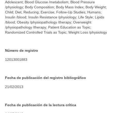
Adolescent; Blood Glucose /metabolism; Blood Pressure
/physiology; Body Composition; Body Mass Index; Body Weight;
Child; Diet, Reducing; Exercise; Follow-Up Studies; Humans;
Insulin /blood; Insulin Resistance /physiology; Life Style; Lipids
/blood; Obesity /physiopathology /therapy; Overweight
/physiopathology /therapy; Patient Education as Topic;
Randomized Controlled Trials as Topic; Weight Loss /physiology
Número de registro
12013001883
Fecha de publicación del registro bibliográfico
21/02/2013
Fecha de publicación de la lectura crítica