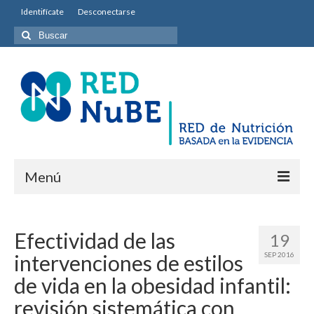
Identifícate
Desconectarse
Buscar
por:
Menú
INICIO
Efectividad de las
19
Equipo permanente
intervenciones de estilos
SEP 2016
Misión y Objetivos
de vida en la obesidad infantil:
Entidades colaboradoras
revisión sistemática con