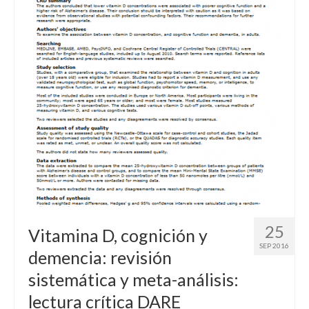
RECURSOS
Herramientas
Manuales
Publicaciones de interés
COMUNIDAD DE APRENDIZAJE
META-INVESTIGACIÓN
BLOG
25
Vitamina D, cognición y
SEP 2016
demencia: revisión
sistemática y meta-análisis:
lectura crítica DARE