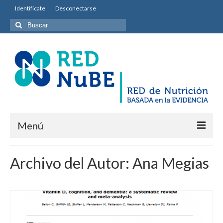
Identifícate
Desconectarse
Buscar
por:
Menú
INICIO
Archivo del Autor: Ana Megias
Equipo permanente
Misión y Objetivos
Entidades colaboradoras