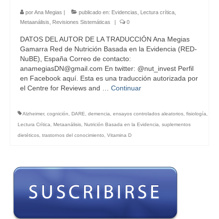
por
Ana Megias
|
publicado en:
Evidencias
,
Lectura crítica
,
Metaanálisis
,
Revisiones Sistemáticas
|
0
DATOS DEL AUTOR DE LA TRADUCCIÓN Ana Megias
Gamarra Red de Nutrición Basada en la Evidencia (RED-
NuBE), España Correo de contacto:
anamegiasDN@gmail.com En twitter: @nut_invest Perfil
en Facebook aquí. Esta es una traducción autorizada por
el Centre for Reviews and …
Continuar
Alzheimer
,
cognición
,
DARE
,
demencia
,
ensayos controlados aleatorios
,
fisiología
,
Lectura Crítica
,
Metaanálisis
,
Nutrición Basada en la Evidencia
,
suplementos
dietéticos
,
trastornos del conocimiento
,
Vitamina D