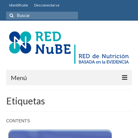
Identifícate
Desconectarse
Buscar
por:
Menú
INICIO
Etiquetas
Equipo permanente
Misión y Objetivos
CONTENTS
Entidades colaboradoras