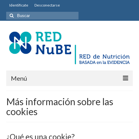
Identifícate
Desconectarse
Buscar
por:
Menú
INICIO
Más información sobre las
Equipo permanente
cookies
Misión y Objetivos
Entidades colaboradoras
¿Qué es una cookie?