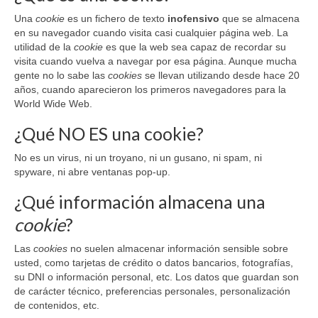
RECURSOS
Una
cookie
es un fichero de texto
inofensivo
que se almacena
en su navegador cuando visita casi cualquier página web. La
Herramientas
utilidad de la
cookie
es que la web sea capaz de recordar su
visita cuando vuelva a navegar por esa página. Aunque mucha
Manuales
gente no lo sabe las
cookies
se llevan utilizando desde hace 20
años, cuando aparecieron los primeros navegadores para la
Publicaciones de interés
World Wide Web.
¿Qué NO ES una cookie?
COMUNIDAD DE APRENDIZAJE
No es un virus, ni un troyano, ni un gusano, ni spam, ni
META-INVESTIGACIÓN
spyware, ni abre ventanas pop-up.
BLOG
¿Qué información almacena una
cookie
?
Las
cookies
no suelen almacenar información sensible sobre
usted, como tarjetas de crédito o datos bancarios, fotografías,
su DNI o información personal, etc. Los datos que guardan son
de carácter técnico, preferencias personales, personalización
de contenidos, etc.